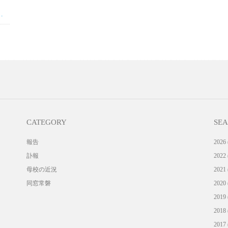
学期始業式・新生徒会役員認証式
CATEGORY
SE
報告
2026 
訃報
2022 
母校の近況
2021 
同窓常磐
2020 
2019 
2018 
2017 