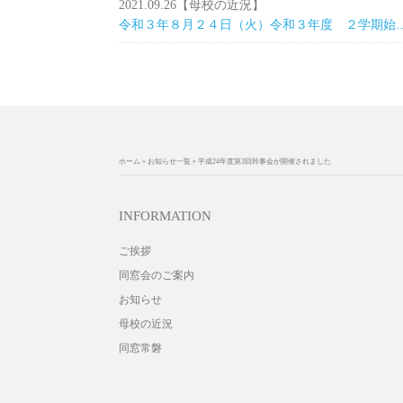
2021.09.26
【母校の近況】
令和３年８月２４日（火）令和３年度 ２
ホーム
»
お知らせ一覧
»
平成24年度第3回幹事会が開催されました
INFORMATION
ご挨拶
同窓会のご案内
お知らせ
母校の近況
同窓常磐