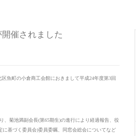
が開催されました
小倉北区魚町の小倉商工会館におきまして平成24年度第3回
あり、菊池満副会長(第65期生)の進行により経過報告、役
規定に基づく委員会)委員委嘱、同窓会総会についてなど