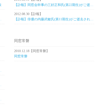
表
【訃報】同窓会幹事の三好正和氏(第22期生)がご逝去されました
2012.08.30
【訃報】
同窓会ゴルフコンペ開催
【訃報】俳優の内藤武敏氏(第11期生)がご逝去されました
同窓常磐
2010.12.18
【同窓常磐】
同窓常磐
秋季大会２０２１結果報告
゙校外清掃活動を行いました。
校外清掃活動を行いました。